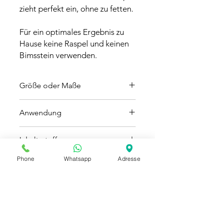
zieht perfekt ein, ohne zu fetten.
Für ein optimales Ergebnis zu
Hause keine Raspel und keinen
Bimsstein verwenden.
Größe oder Maße
100 ml
Anwendung
Morgens und abends eine kleine
Inhaltsstoffe
Menge auf die gereinigten Füsse
auftragen und einmassieren.
Aqua, Cetearyl Isononanoate, Talc,
Phone
Whatsapp
Adresse
EAN
Pentylene Glycol, Propylene Glycol,
Glycerin, Hydroxyethyl
7640175610913
Acrylate/Sodium Acryloyldimethyl
Taurate Copolymer, Parfum, Menthol,
Squalane, Lactic Acid, Polysorbate 80,