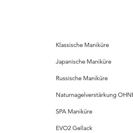
Klassische M
Japanische M
Russische M
Naturnagelverstärk
SPA Mani
EVO2 Gel