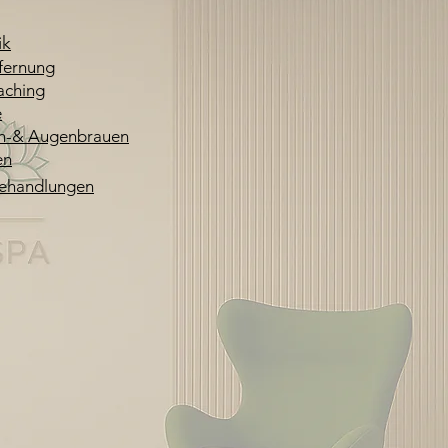
ik
fernung
aching
e
n-& Augenbrauen
en
ehandlungen