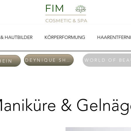
& HAUTBILDER
KÖRPERFORMUNG
HAARENTFERNU
DEYNIQUE SHOP
WORLD OF BEA
HEIN
aniküre & Gelnäg