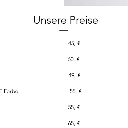
Unsere Preise
aniküre 45,-€
aniküre 60,-€
aniküre 49,-€
ung OHNE Farbe. 55,-€
küre 55,-€
lack 65,-€