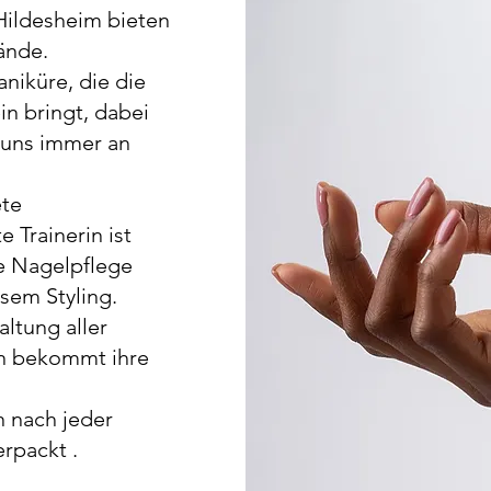
Hildesheim bieten
ände.
niküre, die die
n bringt, dabei
 uns immer an
ete
 Trainerin ist
ige Nagelpflege
sem Styling.
altung aller
n bekommt ihre
n nach jeder
erpackt .