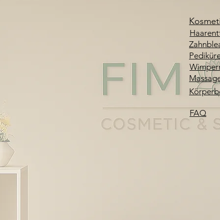
Kosmet
Haarent
Zahnble
Pedikür
Wimper
Massag
Körperb
FAQ