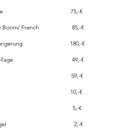
e inkl. Farbe 75,-€
. Baby Boom/ French 85,-€
kl. Verlängerung 180,-€
ture Modellage 49,-€
modellage 59,-€
 je Nagel 10,-€
e Nagel 5,-€
rlänge p.Nagel 2,-€