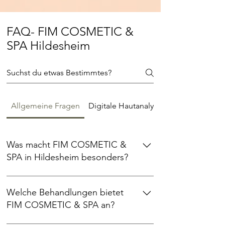
FAQ- FIM COSMETIC &
SPA Hildesheim
Allgemeine Fragen
Digitale Hautanalyse & Hautpflege
Was macht FIM COSMETIC &
SPA in Hildesheim besonders?
FIM COSMETIC & SPA steht für moderne
Hautpflege mit System – von der
Welche Behandlungen bietet
digitalen Hautanalyse bis zur Hightech-
FIM COSMETIC & SPA an?
Kosmetik. Wir verbinden medizinische