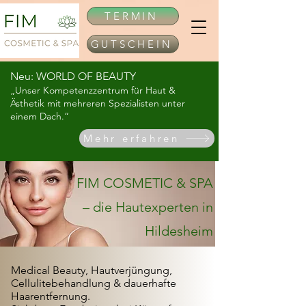
TERMIN
GUTSCHEIN
Neu: WORLD OF BEAUTY
„
Unser Kompetenzzentrum für Haut &
Ästhetik mit mehreren Spezialisten unter
einem Dach.“
Mehr erfahren
FIM COSMETIC &
SPA
– die Hautexperten in
Hildesheim
Medical Beauty, Hautverjüngung,
Cellulitebehandlung & dauerhafte
Haarentfernung.