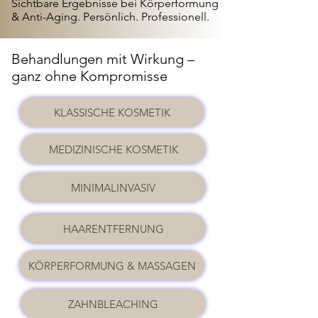
Sichtbare Ergebnisse bei Körperformung
& Anti-Aging. Persönlich. Professionell.
Behandlungen mit Wirkung –
ganz ohne Kompromisse
KLASSISCHE KOSMETIK
MEDIZINISCHE KOSMETIK
MINIMALINVASIV
HAARENTFERNUNG
KÖRPERFORMUNG & MASSAGEN
ZAHNBLEACHING