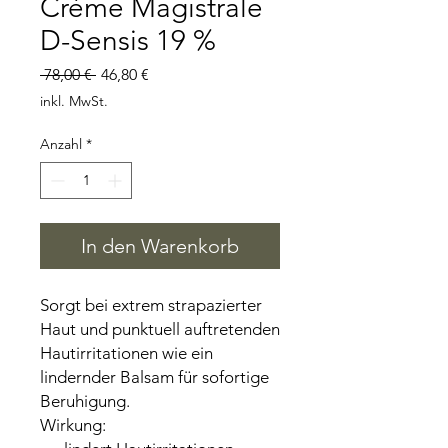
Crème Magistrale
D-Sensis 19 %
Standardpreis
Sale-
 78,00 € 
46,80 €
Preis
inkl. MwSt.
Anzahl
*
In den Warenkorb
Sorgt bei extrem strapazierter
Haut und punktuell auftretenden
Hautirritationen wie ein
lindernder Balsam für sofortige
Beruhigung.
Wirkung: