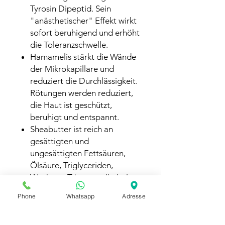
Tyrosin Dipeptid. Sein
"anästhetischer" Effekt wirkt
sofort beruhigend und erhöht
die Toleranzschwelle.
Hamamelis stärkt die Wände
der Mikrokapillare und
reduziert die Durchlässigkeit.
Rötungen werden reduziert,
die Haut ist geschützt,
beruhigt und entspannt.
Sheabutter ist reich an
gesättigten und
ungesättigten Fettsäuren,
Ölsäure, Triglyceriden,
Wachsen, Triterpenalkoholen,
Vitamin E, Provitamin A und
Phone
Whatsapp
Adresse
Allatonin. Sie hat
regenerierende und